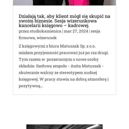
Działają tak, aby klient mógł się skupić na
swoim biznesie. Sesja wizerunkowa
kancelarii księgowo – kadrowej.
przez
studiokamienica
|
mar 27, 2024
|
sesja
firmowa
,
wizerunek
Z księgowymi z biura Matuszak Sp. z o.o.
miałam przyjemność pracować już po raz drugi.
Tym razem w poszerzonym o nowe osoby
składzie. Szefowa zespołu - Anita Matuszak -
skutecznie walczy ze stereotypem nudnej
księgowej. W pracy stawia na dobrą atmosferę i
pozytywną...