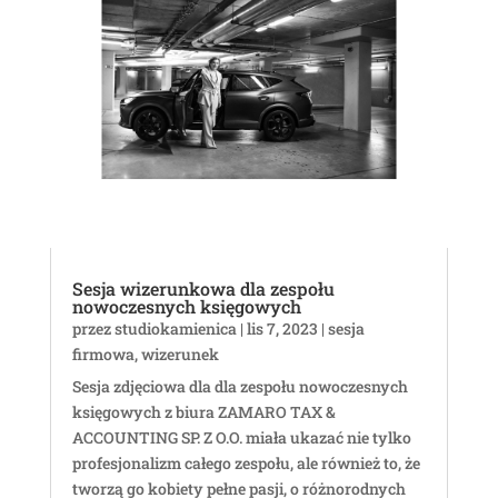
Sesja wizerunkowa dla zespołu
nowoczesnych księgowych
przez
studiokamienica
|
lis 7, 2023
|
sesja
firmowa
,
wizerunek
Sesja zdjęciowa dla dla zespołu nowoczesnych
księgowych z biura ZAMARO TAX &
ACCOUNTING SP. Z O.O. miała ukazać nie tylko
profesjonalizm całego zespołu, ale również to, że
tworzą go kobiety pełne pasji, o różnorodnych